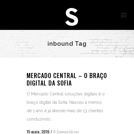
inbound Tag
MERCADO CENTRAL – O BRAÇO
DIGITAL DA SOFIA
O Mercado Central soluções digitais é o
braço digital da Sofia. Nasceu a menos
de 1 ano e já atende mais de 13 clientes
conduzindo...
15 maio, 2016
/
0 Comentários